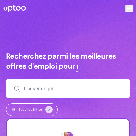
Recherchez parmi les meilleures offres d’emploi pour Chef 
Recherchez parmi les meilleures off
Recherchez parmi les meilleures
offres d'emploi pour
commerciaux
Trouver un job
Tous les filtres