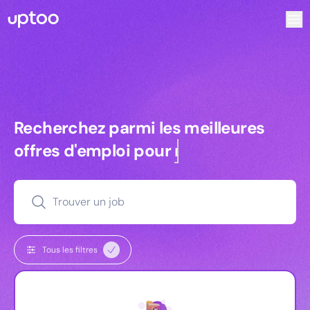
Recherchez parmi les meilleures offres d’emploi pour Che
Recherchez parmi les meilleures off
Recherchez parmi les meilleures
offres d'emploi pour
managers
Trouver un job
Tous les filtres