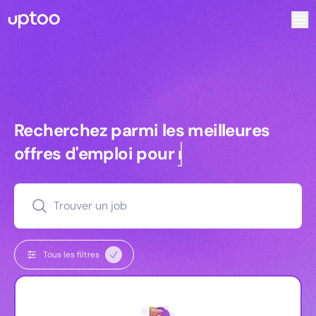
Recherchez parmi les meilleures offres d’emploi pour Chef
Recherchez parmi les meilleures off
Recherchez parmi les meilleures
offres d'emploi pour
commerciaux
Trouver un job
Tous les filtres