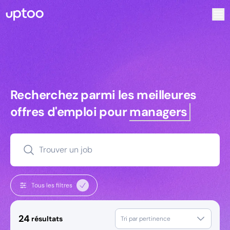
Recherchez parmi les meilleures offres d’emploi pour Chef
Recherchez parmi les meilleures off
Recherchez parmi les meilleures
offres d'emploi pour
managers
Trouver un job
Tous les filtres
24
résultats
Tri par pertinence