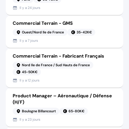
Il y a
24 jours
Commercial Terrain - GMS
Ouest/Nord Ile de France
35-42K€
Il y a
7 jours
Commercial Terrain - Fabricant Français
Nord Ile de France / Sud Hauts de France
45-50K€
Il y a
12 jours
Product Manager – Aéronautique / Défense
(H/F)
Boulogne Billancourt
65-80K€
Il y a
23 jours