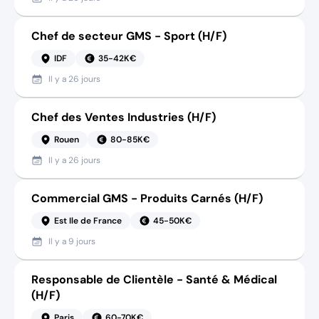
Chef de secteur GMS - Sport (H/F)
IDF
35-42K€
Il y a
26 jours
Chef des Ventes Industries (H/F)
Rouen
80-85K€
Il y a
26 jours
Commercial GMS - Produits Carnés (H/F)
Est Ile de France
45-50K€
Il y a
9 jours
Responsable de Clientèle - Santé & Médical
(H/F)
Paris
60-70K€