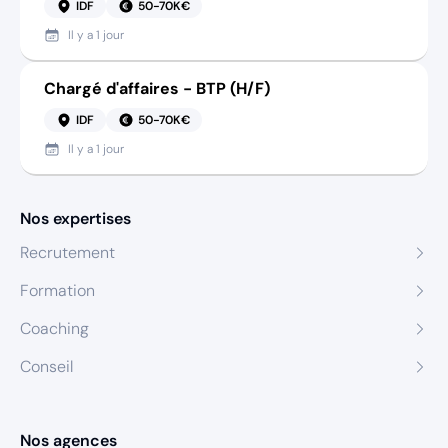
IDF
50-70K€
Il y a
1 jour
Chargé d'affaires - BTP (H/F)
IDF
50-70K€
Il y a
1 jour
Nos expertises
Recrutement
Formation
Coaching
Conseil
Nos agences