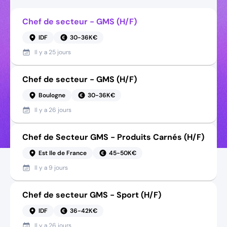
Chef de secteur - GMS (H/F)
IDF
30-36K€
Il y a
25 jours
Chef de secteur - GMS (H/F)
Boulogne
30-36K€
Il y a
26 jours
Chef de Secteur GMS - Produits Carnés (H/F)
Est Ile de France
45-50K€
Il y a
9 jours
Chef de secteur GMS - Sport (H/F)
IDF
36-42K€
Il y a
26 jours