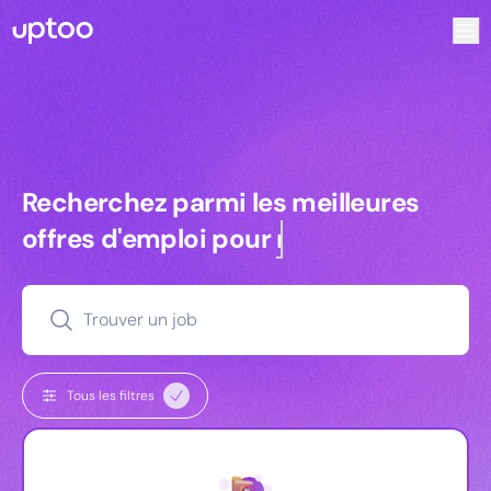
Recherchez parmi les meilleures offres d’emploi pour Chef 
Recherchez parmi les meilleures off
Recherchez parmi les meilleures
offres d'emploi pour
managers
Trouver un job
Tous les filtres