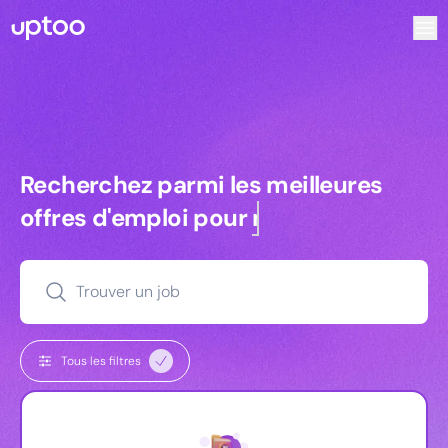
Recherchez parmi les meilleures offres d’emploi pour Chef 
Recherchez parmi les meilleures off
Recherchez parmi les meilleures
offres d'emploi pour
managers
Trouver un job
Tous les filtres