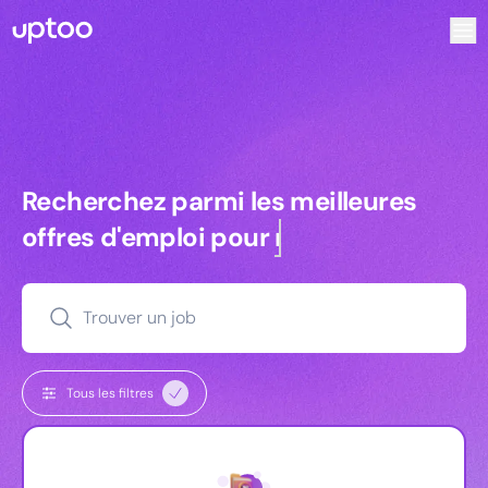
Recherchez parmi les meilleures offres d’emploi pour Chef 
Recherchez parmi les meilleures off
Recherchez parmi les meilleures
offres d'emploi pour
managers
Trouver un job
Tous les filtres