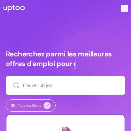
Recherchez parmi les meilleures offres d’emploi pour Chef 
Recherchez parmi les meilleures off
Recherchez parmi les meilleures
offres d'emploi pour
commerciaux
Trouver un job
Tous les filtres