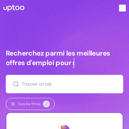
Recherchez parmi les meilleures offres d’emploi pour Chef
Recherchez parmi les meilleures off
Recherchez parmi les meilleures
offres d'emploi pour
managers
Trouver un job
Tous les filtres