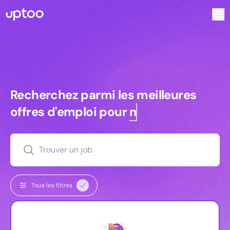
Recherchez parmi les meilleures offres d’emploi pour Chef
Recherchez parmi les meilleures off
Recherchez parmi les meilleures
offres d'emploi pour
managers
Trouver un job
Tous les filtres