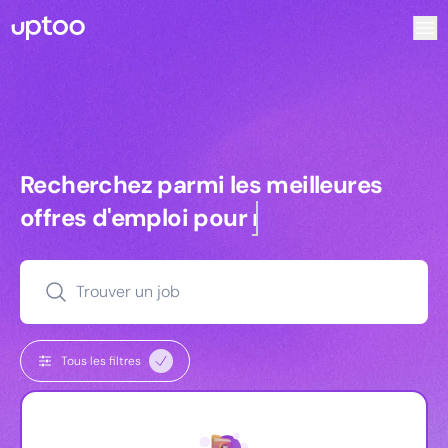
Recherchez parmi les meilleures offres d’emploi pour Chef
Recherchez parmi les meilleures off
Recherchez parmi les meilleures
offres d'emploi pour
commerciaux
Trouver un job
Tous les filtres