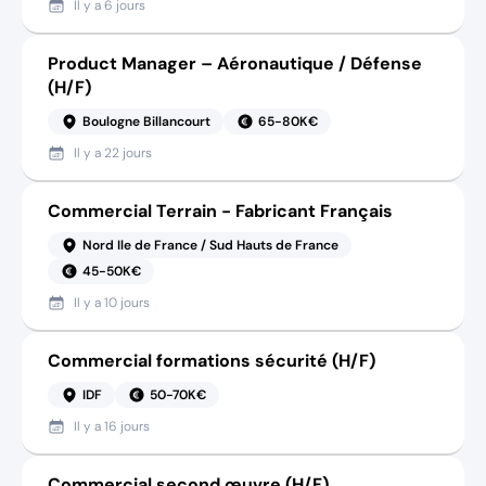
Il y a
6 jours
Product Manager – Aéronautique / Défense
(H/F)
Boulogne Billancourt
65-80K€
Il y a
22 jours
Commercial Terrain - Fabricant Français
Nord Ile de France / Sud Hauts de France
45-50K€
Il y a
10 jours
Commercial formations sécurité (H/F)
IDF
50-70K€
Il y a
16 jours
Commercial second œuvre (H/F)