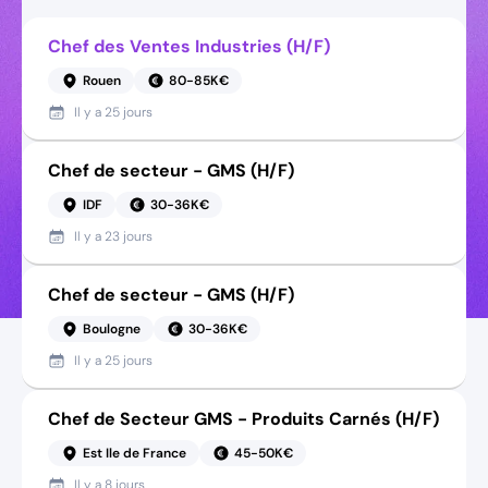
Chef des Ventes Industries (H/F)
Rouen
80-85K€
Il y a
25 jours
Chef de secteur - GMS (H/F)
IDF
30-36K€
Il y a
23 jours
Chef de secteur - GMS (H/F)
Boulogne
30-36K€
Il y a
25 jours
Chef de Secteur GMS - Produits Carnés (H/F)
Est Ile de France
45-50K€
Il y a
8 jours