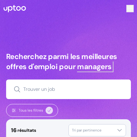
Recherchez parmi les meilleures offres d’emploi pour Chef
Recherchez parmi les meilleures off
Recherchez parmi les meilleures
offres d'emploi pour
managers
Trouver un job
Tous les filtres
16
résultats
Tri par pertinence