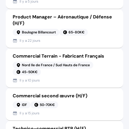
Il y a
5 jours
Product Manager – Aéronautique / Défense
(H/F)
Boulogne Billancourt
65-80K€
Il y a
22 jours
Commercial Terrain - Fabricant Français
Nord Ile de France / Sud Hauts de France
45-50K€
Il y a
10 jours
Commercial second œuvre (H/F)
IDF
50-70K€
Il y a
15 jours
Technico-commercial BTP (H/F)