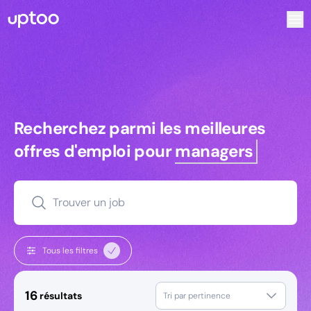
Recherchez parmi les meilleures offres d’emploi pour Chef
Recherchez parmi les meilleures off
Recherchez parmi les meilleures
offres d'emploi pour
managers
Trouver un job
Tous les filtres
16
résultats
Tri par pertinence