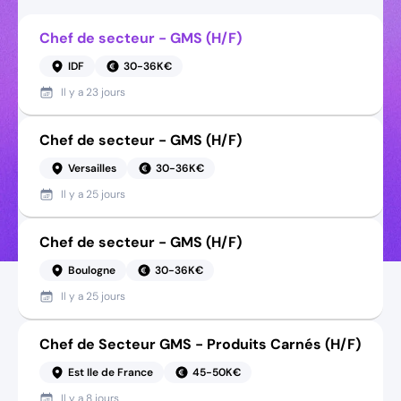
Chef de secteur - GMS (H/F)
IDF
30-36K€
Il y a
23 jours
Chef de secteur - GMS (H/F)
Versailles
30-36K€
Il y a
25 jours
Chef de secteur - GMS (H/F)
Boulogne
30-36K€
Il y a
25 jours
Chef de Secteur GMS - Produits Carnés (H/F)
Est Ile de France
45-50K€
Il y a
8 jours