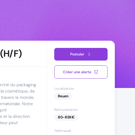
 (H/F)
Postuler
Créer une alerte
arché du packaging
Localisation
 la cosmétique, de
Rouen
 travers le monde,
ernationale. Notre
prit
Rémunération
 et la direction.
80
-
85
K€
teur peut
Télétravail