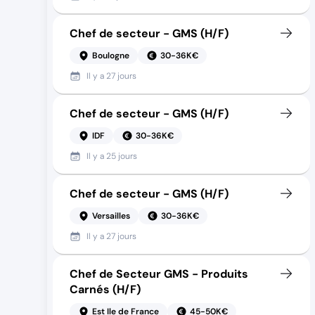
Chef de secteur - GMS (H/F)
Boulogne
30-36K€
Il y a
27 jours
Chef de secteur - GMS (H/F)
IDF
30-36K€
Il y a
25 jours
Chef de secteur - GMS (H/F)
Versailles
30-36K€
Il y a
27 jours
Chef de Secteur GMS - Produits
Carnés (H/F)
Est Ile de France
45-50K€