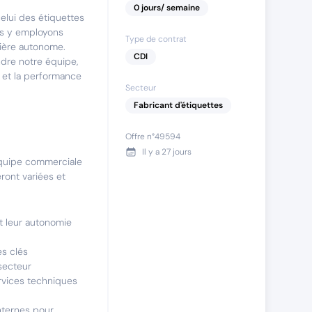
0
jours
/ semaine
elui des étiquettes
us y employons
Type de contrat
nière autonome.
CDI
dre notre équipe,
n et la performance
Secteur
Fabricant d'étiquettes
Offre n°
49594
Il y a
27 jours
équipe commerciale
ront variées et
 leur autonomie
es clés
secteur
rvices techniques
nternes pour