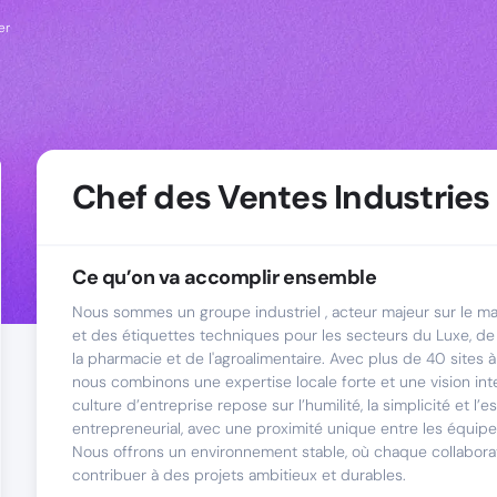
er
Chef des Ventes Industries
Ce qu’on va accomplir ensemble
Nous sommes un groupe industriel , acteur majeur sur le m
et des étiquettes techniques pour les secteurs du Luxe, de
la pharmacie et de l'agroalimentaire. Avec plus de 40 sites à
nous combinons une expertise locale forte et une vision int
culture d’entreprise repose sur l’humilité, la simplicité et l’es
entrepreneurial, avec une proximité unique entre les équipes
Nous offrons un environnement stable, où chaque collabora
contribuer à des projets ambitieux et durables.