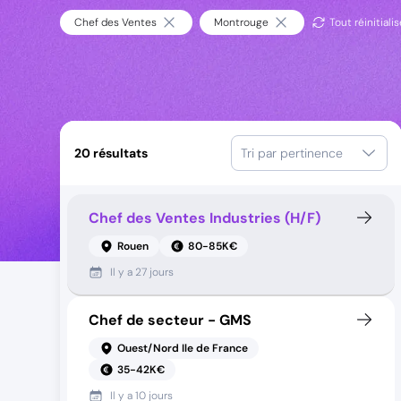
Chef des Ventes
Montrouge
Tout réinitialis
20
résultats
Tri par pertinence
Chef des Ventes Industries (H/F)
Rouen
80-85K€
Il y a
27 jours
Chef de secteur - GMS
Ouest/Nord Ile de France
35-42K€
Il y a
10 jours