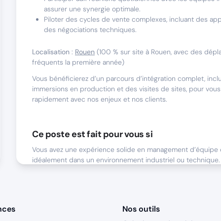
assurer une synergie optimale.
Piloter des cycles de vente complexes, incluant des app
des négociations techniques.
Localisation
:
Rouen
(100 % sur site à Rouen, avec des dép
fréquents la première année)
Vous bénéficierez d’un parcours d’intégration complet, incl
immersions en production et des visites de sites, pour vous 
rapidement avec nos enjeux et nos clients.
Ce poste est fait pour vous si
Vous avez une expérience solide en management d’équipe 
idéalement dans un environnement industriel ou technique.
attendons de vous :
Expérience
: Minimum 10 ans en gestion d’équipe comme
capacité à manager des profils seniors et à les motiver 
nces
Nos outils
rémunération.