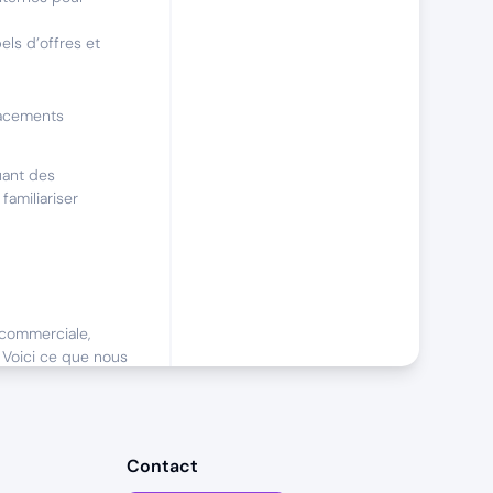
els d’offres et
lacements
uant des
familiariser
commerciale,
 Voici ce que nous
rciale, avec une
sans variable de
Contact