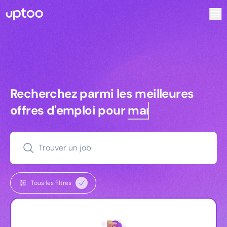
Recherchez parmi les meilleures offres d’emploi pour Chef
Recherchez parmi les meilleures off
Recherchez parmi les meilleures
offres d'emploi pour
managers
Trouver un job
Tous les filtres