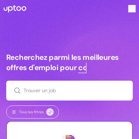
Recherchez parmi les meilleures offres d’emploi pour Chef 
Recherchez parmi les meilleures off
Recherchez parmi les meilleures
offres d'emploi pour
commerciaux
Trouver un job
Tous les filtres