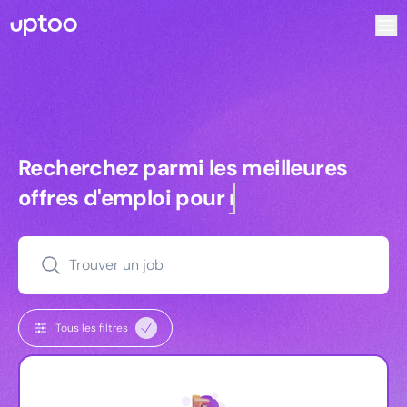
Recherchez parmi les meilleures offres d’emploi pour Chef
Recherchez parmi les meilleures off
Recherchez parmi les meilleures
offres d'emploi pour
managers
Trouver un job
Tous les filtres