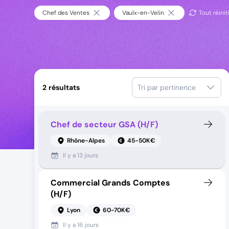
Chef des Ventes
Vaulx-en-Velin
Tout réinit
2
résultats
Tri par pertinence
Chef de secteur GSA (H/F)
Rhône-Alpes
45-50K€
Il y a
13 jours
Commercial Grands Comptes
(H/F)
Lyon
60-70K€
Il y a
16 jours