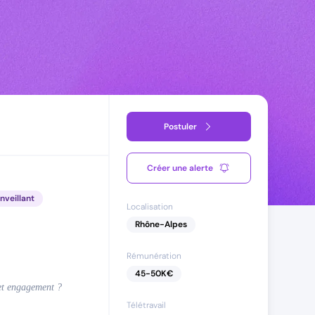
Postuler
Créer une alerte
nveillant
Localisation
Rhône-Alpes
Rémunération
45
-
50
K€
 et engagement ?
Télétravail