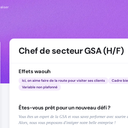
ialiser
Chef de secteur GSA (H/F)
Effets waouh
Ici, on aime faire de la route pour visiter ses clients
Cadre bie
Variable non plafonné
Êtes-vous prêt pour un nouveau défi ?
Vous êtes un expert de la GSA et vous savez performer avec sourire
Alors, nous vous proposons d'intégrer notre belle entreprise !