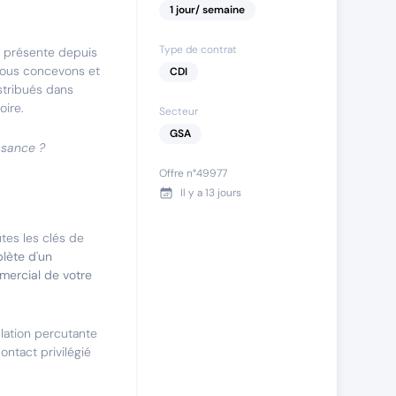
1
jour
/ semaine
Type de contrat
 présente depuis
Nous concevons et
CDI
stribués dans
oire.
Secteur
GSA
ssance ?
Offre n°
49977
Il y a
13 jours
tes les clés de
lète d'un
mmercial de votre
llation percutante
ontact privilégié