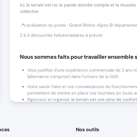
Ici, le terrain est roi, la parole donnée compte et la réussite
collective
📍Localisation du poste : Grand Rhône-Alpes (8 départeme
2 à 3 découchés hebdomadaires à prévoir
Nous sommes faits pour travailler ensemble s
Vous justifiez d'une expérience commerciale de 2 ans 
(alternance comprise) dans l'univers de la GSA.
Votre savoir-faire et vos connaissances du fonctionne
permettent de mettre en place vos tournées en toute a
Rigoureux et organisé,
le terrain est une zone de confor
vous n'avez pas peur de faire 4 à 5 visites par jour chez 
Ambition, résilience, agilité et état d'esprit ultra positif
f
de vos atouts.
Vous êtes à la fois opérationnel(le) et méthodique avec
nces
Nos outils
pour le résultat et la gagne !