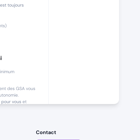
 est toujours
nts)
i
minimum
ment des GSA vous
utonomie.
t pour vous
et
vos clients.
ont aussi partie
 un
goût prononcé
Contact