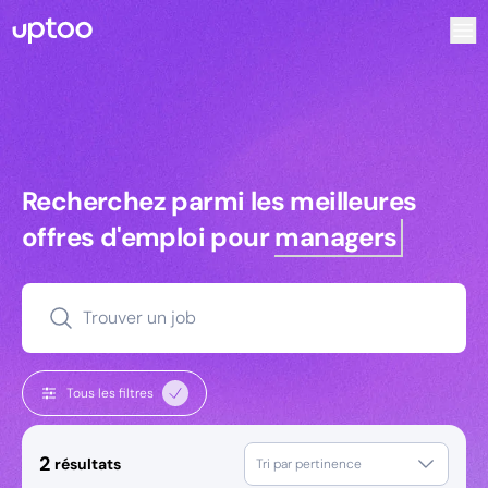
Recherchez parmi les meilleures offres d’emploi pour Chef 
Recherchez parmi les meilleures off
Recherchez parmi les meilleures
offres d'emploi pour
managers
Trouver un job
Tous les filtres
2
résultats
Tri par pertinence