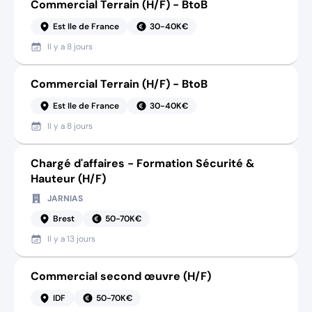
Commercial Terrain (H/F) - BtoB
Est Ile de France
30-40K€
Il y a
8 jours
Commercial Terrain (H/F) - BtoB
Est Ile de France
30-40K€
Il y a
8 jours
Chargé d'affaires - Formation Sécurité &
Hauteur (H/F)
JARNIAS
Brest
50-70K€
Il y a
13 jours
Commercial second œuvre (H/F)
IDF
50-70K€