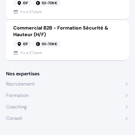
IDF
50-70K€
Il y a
27 jours
Commercial B2B - Formation Sécurité &
Hauteur (H/F)
IDF
50-70K€
Il y a
27 jours
Nos expertises
Recrutement
Formation
Coaching
Conseil