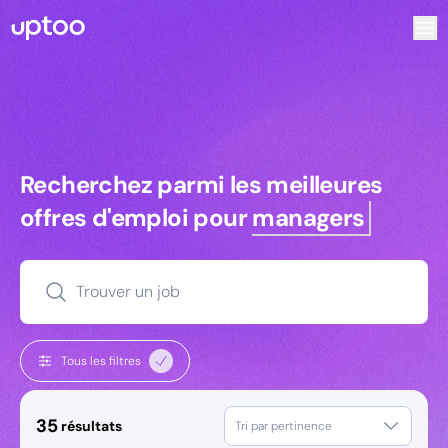
Recherchez parmi les meilleures offres d’emploi pour Chef
Recherchez parmi les meilleures off
Recherchez parmi les meilleures
offres d'emploi pour
managers
Trouver un job
Tous les filtres
35
résultats
Tri par pertinence