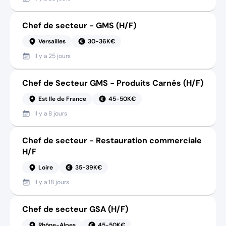
Chef de secteur - GMS (H/F)
Versailles
30-36K€
Il y a
25 jours
Chef de Secteur GMS - Produits Carnés (H/F)
Est Ile de France
45-50K€
Il y a
8 jours
Chef de secteur - Restauration commerciale
H/F
Loire
35-39K€
Il y a
18 jours
Chef de secteur GSA (H/F)
Rhône-Alpes
45-50K€