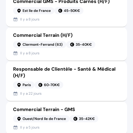
Commercial GMS - Produits Carnés (H/F)
Est Ile de France
45-50K€
Il y a
8 jours
Commercial Terrain (H/F)
Clermont-Ferrand (63)
35-40K€
Il y a
8 jours
Responsable de Clientèle - Santé & Médical
(H/F)
Paris
60-70K€
Il y a
22 jours
Commercial Terrain - GMS
Ouest/Nord Ile de France
35-42K€
Il y a
5 jours