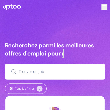
Recherchez parmi les meilleures offres d’emploi pour Che
Recherchez parmi les meilleures off
Recherchez parmi les meilleures
offres d'emploi pour
managers
Trouver un job
Tous les filtres