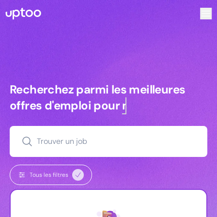
Recherchez parmi les meilleures offres d’emploi pour Che
Recherchez parmi les meilleures off
Recherchez parmi les meilleures
offres d'emploi pour
managers
Trouver un job
Tous les filtres