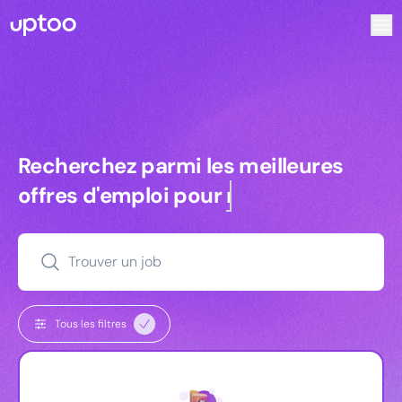
Recherchez parmi les meilleures offres d’emploi pour Com
Recherchez parmi les meilleures off
Recherchez parmi les meilleures
offres d'emploi pour
commerciaux
Trouver un job
Tous les filtres