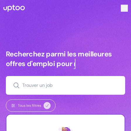
Recherchez parmi les meilleures offres d’emploi pour Com
Recherchez parmi les meilleures off
Recherchez parmi les meilleures
offres d'emploi pour
commerciaux
Trouver un job
Tous les filtres