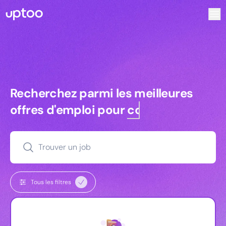
Recherchez parmi les meilleures offres d’emploi pour Com
Recherchez parmi les meilleures off
Recherchez parmi les meilleures
offres d'emploi pour
commerciaux
Trouver un job
Tous les filtres