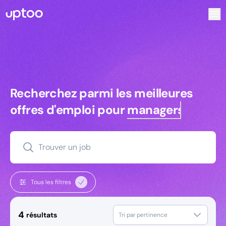
Recherchez parmi les meilleures offres d’emploi pour Comm
Recherchez parmi les meilleures off
Recherchez parmi les meilleures
offres d'emploi pour
managers
Trouver un job
Tous les filtres
4
résultats
Tri par pertinence