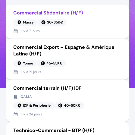
Commercial Sédentaire (H/F)
Massy
30-35K€
Il y a
7 jours
Commercial Export – Espagne & Amérique
Latine (H/F)
Yonne
45-55K€
Il y a
21 jours
Commercial terrain (H/F) IDF
QAMA
IDF & Périphérie
40-50K€
Il y a
24 jours
Technico-Commercial - BTP (H/F)