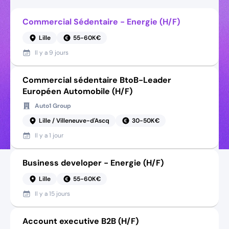
Commercial Sédentaire - Energie (H/F)
Lille
55-60K€
Il y a
9 jours
Commercial sédentaire BtoB-Leader
Européen Automobile (H/F)
Auto1 Group
Lille / Villeneuve-d'Ascq
30-50K€
Il y a
1 jour
Business developer - Energie (H/F)
Lille
55-60K€
Il y a
15 jours
Account executive B2B (H/F)