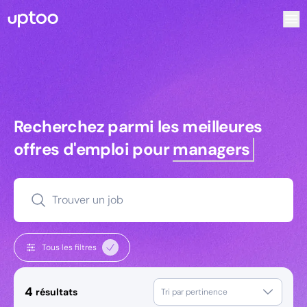
Recherchez parmi les meilleures offres d’emploi pour Comm
Recherchez parmi les meilleures off
Recherchez parmi les meilleures
offres d'emploi pour
managers
Trouver un job
Tous les filtres
4
résultats
Tri par pertinence