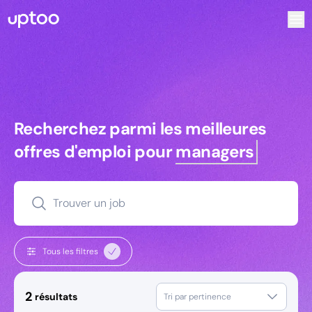
Recherchez parmi les meilleures offres d’emploi pour Comm
Recherchez parmi les meilleures off
Recherchez parmi les meilleures
offres d'emploi pour
managers
Trouver un job
Tous les filtres
2
résultats
Tri par pertinence