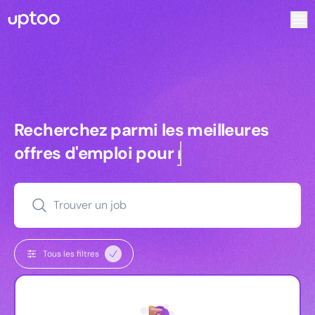
Recherchez parmi les meilleures offres d’emploi pour Com
Recherchez parmi les meilleures off
Recherchez parmi les meilleures
offres d'emploi pour
managers
Trouver un job
Tous les filtres