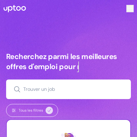
Recherchez parmi les meilleures offres d’emploi pour Comm
Recherchez parmi les meilleures off
Recherchez parmi les meilleures
offres d'emploi pour
managers
Trouver un job
Tous les filtres