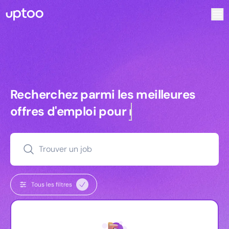
Recherchez parmi les meilleures offres d’emploi pour Com
Recherchez parmi les meilleures off
Recherchez parmi les meilleures
offres d'emploi pour
managers
Trouver un job
Tous les filtres