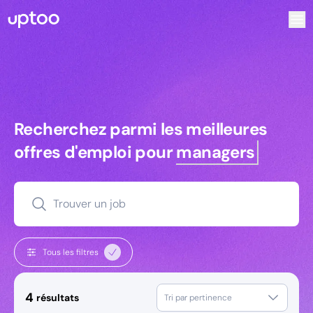
Recherchez parmi les meilleures offres d’emploi pour Comm
Recherchez parmi les meilleures off
Recherchez parmi les meilleures
offres d'emploi pour
managers
Trouver un job
Tous les filtres
4
résultats
Tri par pertinence