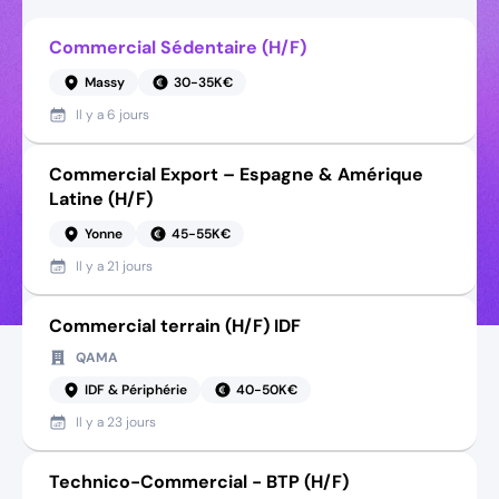
Commercial Sédentaire (H/F)
Massy
30-35K€
Il y a
6 jours
Commercial Export – Espagne & Amérique
Latine (H/F)
Yonne
45-55K€
Il y a
21 jours
Commercial terrain (H/F) IDF
QAMA
IDF & Périphérie
40-50K€
Il y a
23 jours
Technico-Commercial - BTP (H/F)