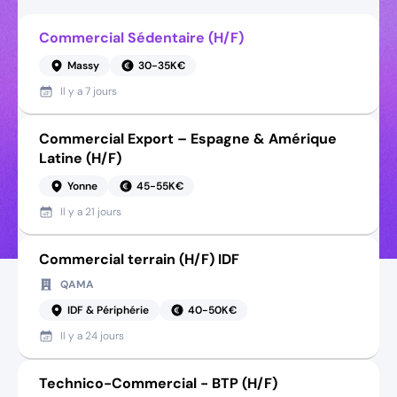
Commercial Sédentaire (H/F)
Massy
30-35K€
Il y a
7 jours
Commercial Export – Espagne & Amérique
Latine (H/F)
Yonne
45-55K€
Il y a
21 jours
Commercial terrain (H/F) IDF
QAMA
IDF & Périphérie
40-50K€
Il y a
24 jours
Technico-Commercial - BTP (H/F)