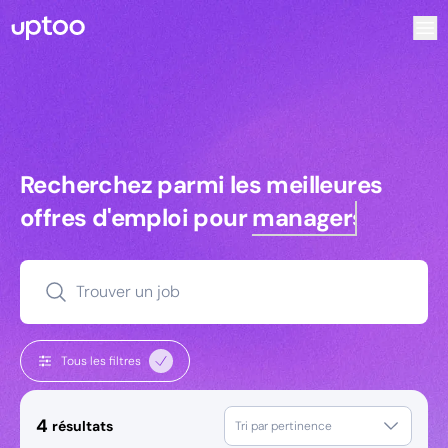
Recherchez parmi les meilleures offres d’emploi pour Com
Recherchez parmi les meilleures off
Recherchez parmi les meilleures
offres d'emploi pour
managers
Trouver un job
Tous les filtres
4
résultats
Tri par pertinence