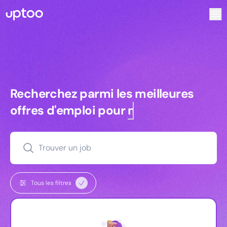
Recherchez parmi les meilleures offres d’emploi pour Com
Recherchez parmi les meilleures off
Recherchez parmi les meilleures
offres d'emploi pour
managers
Trouver un job
Tous les filtres