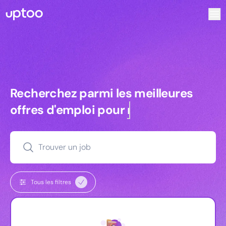
Recherchez parmi les meilleures offres d’emploi pour Com
Recherchez parmi les meilleures off
Recherchez parmi les meilleures
offres d'emploi pour
managers
Trouver un job
Tous les filtres