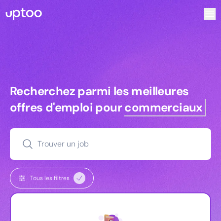
Recherchez parmi les meilleures offres d’emploi pour Comm
Recherchez parmi les meilleures off
Recherchez parmi les meilleures
offres d'emploi pour
commerciaux
Trouver un job
Tous les filtres