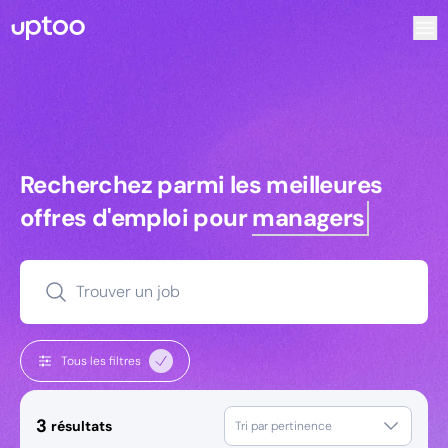
Recherchez parmi les meilleures offres d’emploi pour Comm
Recherchez parmi les meilleures off
Recherchez parmi les meilleures
offres d'emploi pour
managers
Trouver un job
Tous les filtres
3
résultats
Tri par pertinence