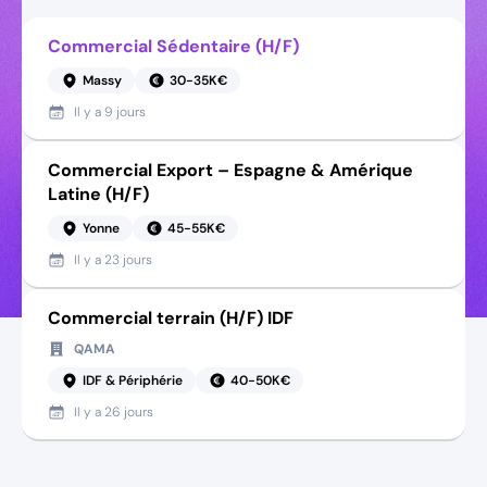
Commercial Sédentaire (H/F)
Massy
30-35K€
Il y a
9 jours
Commercial Export – Espagne & Amérique
Latine (H/F)
Yonne
45-55K€
Il y a
23 jours
Commercial terrain (H/F) IDF
QAMA
IDF & Périphérie
40-50K€
Il y a
26 jours