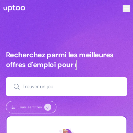
Recherchez parmi les meilleures offres d’emploi pour Comm
Recherchez parmi les meilleures off
Recherchez parmi les meilleures
offres d'emploi pour
commerciaux
Trouver un job
Tous les filtres