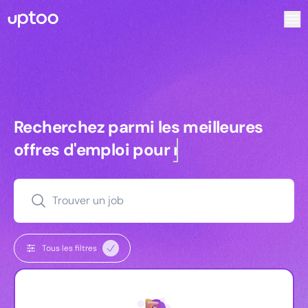
Recherchez parmi les meilleures offres d’emploi pour Co
Recherchez parmi les meilleures off
Recherchez parmi les meilleures
offres d'emploi pour
managers
Trouver un job
Tous les filtres