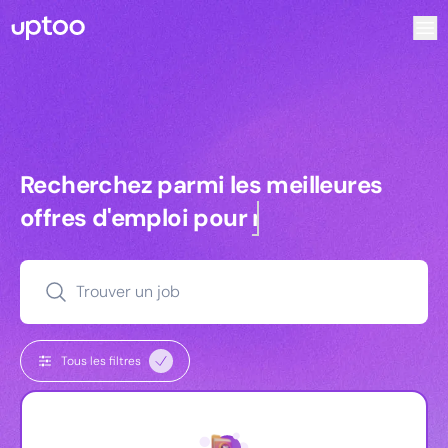
Recherchez parmi les meilleures offres d’emploi pour Com
Recherchez parmi les meilleures off
Recherchez parmi les meilleures
offres d'emploi pour
managers
Trouver un job
Tous les filtres