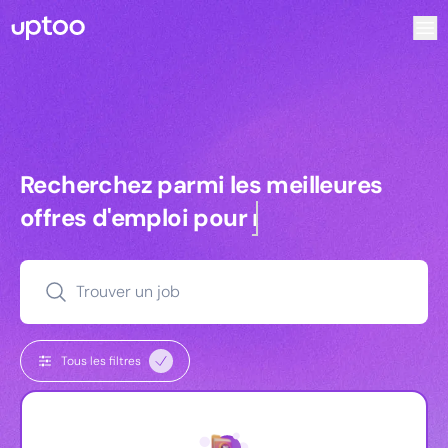
Recherchez parmi les meilleures offres d’emploi pour Com
Recherchez parmi les meilleures off
Recherchez parmi les meilleures
offres d'emploi pour
managers
Trouver un job
Tous les filtres