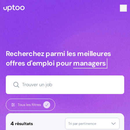
Recherchez parmi les meilleures offres d’emploi pour Comme
Recherchez parmi les meilleures off
Recherchez parmi les meilleures
offres d'emploi pour
managers
Trouver un job
Tous les filtres
4
résultats
Tri par pertinence