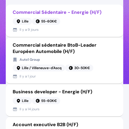
Commercial Sédentaire - Energie (H/F)
Lille
55-60K€
Il y a
9 jours
Commercial sédentaire BtoB-Leader
Européen Automobile (H/F)
Auto1 Group
Lille / Villeneuve-d'Ascq
30-50K€
Il y a
1 jour
Business developer - Energie (H/F)
Lille
55-60K€
Il y a
14 jours
Account executive B2B (H/F)