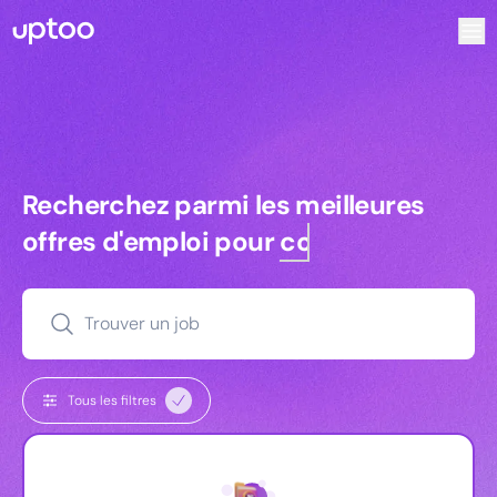
Recherchez parmi les meilleures offres d’emploi pour Com
Recherchez parmi les meilleures off
Recherchez parmi les meilleures
offres d'emploi pour
commerciaux
Trouver un job
Tous les filtres