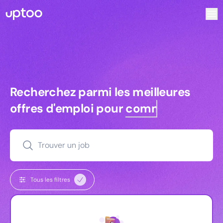
Recherchez parmi les meilleures offres d’emploi pour Comm
Recherchez parmi les meilleures off
Recherchez parmi les meilleures
offres d'emploi pour
commerciaux
Trouver un job
Tous les filtres