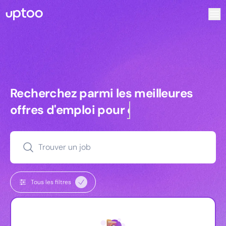
Recherchez parmi les meilleures offres d’emploi pour Com
Recherchez parmi les meilleures off
Recherchez parmi les meilleures
offres d'emploi pour
commerciaux
Trouver un job
Tous les filtres