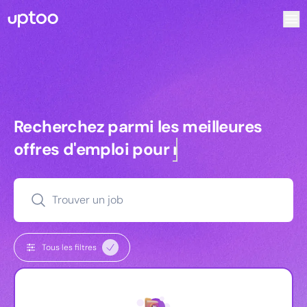
Recherchez parmi les meilleures offres d’emploi pour Comm
Recherchez parmi les meilleures off
Recherchez parmi les meilleures
offres d'emploi pour
managers
Trouver un job
Tous les filtres