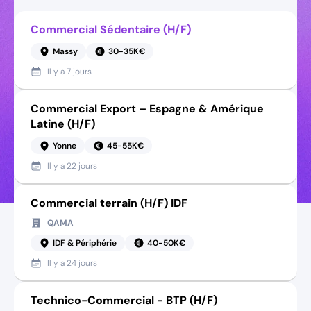
Commercial Sédentaire (H/F)
Massy
30-35K€
Il y a
7 jours
Commercial Export – Espagne & Amérique
Latine (H/F)
Yonne
45-55K€
Il y a
22 jours
Commercial terrain (H/F) IDF
QAMA
IDF & Périphérie
40-50K€
Il y a
24 jours
Technico-Commercial - BTP (H/F)