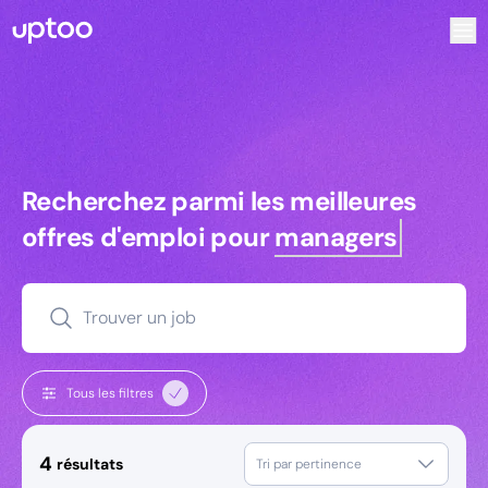
Recherchez parmi les meilleures offres d’emploi pour Com
Recherchez parmi les meilleures off
Recherchez parmi les meilleures
offres d'emploi pour
managers
Trouver un job
Tous les filtres
4
résultats
Tri par pertinence