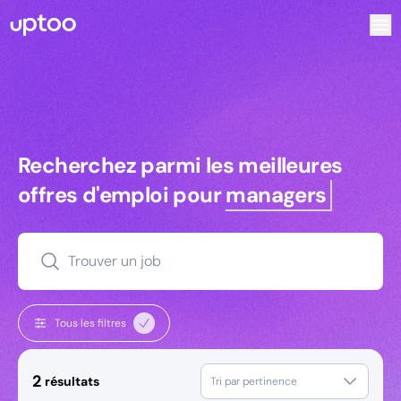
Recherchez parmi les meilleures offres d’emploi pour Comm
Recherchez parmi les meilleures off
Recherchez parmi les meilleures
offres d'emploi pour
managers
Trouver un job
Tous les filtres
2
résultats
Tri par pertinence