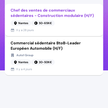
Chef des ventes de commerciaux
sédentaires - Construction modulaire (H/F)
Nantes
50-65K€
Il y a
28 jours
Commercial sédentaire BtoB-Leader
Européen Automobile (H/F)
Auto1 Group
Nantes
30-50K€
Il y a
4 jours