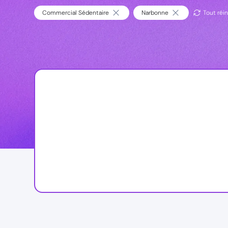
Commercial Sédentaire
Narbonne
Tout réin