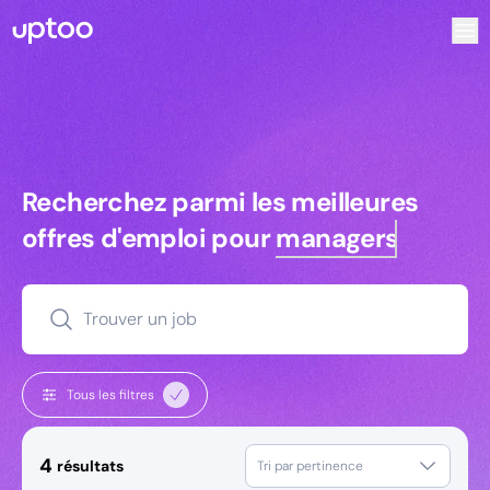
Recherchez parmi les meilleures offres d’emploi pour Comm
Recherchez parmi les meilleures off
Recherchez parmi les meilleures
offres d'emploi pour
managers
Trouver un job
Tous les filtres
4
résultats
Tri par pertinence