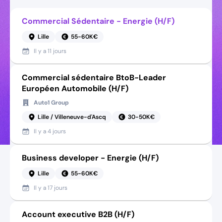
Commercial Sédentaire - Energie (H/F)
Lille
55-60K€
Il y a
11 jours
Commercial sédentaire BtoB-Leader
Européen Automobile (H/F)
Auto1 Group
Lille / Villeneuve-d'Ascq
30-50K€
Il y a
4 jours
Business developer - Energie (H/F)
Lille
55-60K€
Il y a
17 jours
Account executive B2B (H/F)